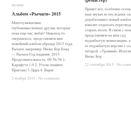
музыка
музыка
Привет все, особенно осен
Альбом «Рычаги» 2015
Альбом «Рычаги» 2015
наш звукач из последних си
дорабатывает новый альбом
Многоуважаемые
изволит отдыхать пересвед
глубокомысленные друзья, которые
старых песен. В связи с чем
пока еще нас любят! Наконец-то
представляем на ваш суд
свершилось: представляем вам
подзабытую композицию, а 
новейший альбом образца 2015 года.
ее подзабытую версию с со
Рычаги, например. Нильс Бор Бэнд
гитарой. «Трамвай» Исполн
— Рычаги Год издания: 2015
Нильс Бор
Продолжительность: 00:56:56 1.
22 сентября 2015
22 сентября 2015
/
/
No comm
No comm
Карафуто 1.0 2. Утоли (памяти
Пригова) 3. Царь 4. Варяг
2 ноября 2015
2 ноября 2015
/
/
No comments
No comments