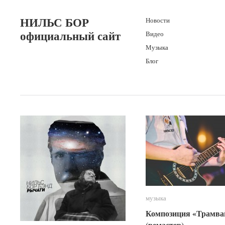
НИЛЬС БОР
Новости
официальный сайт
Видео
Музыка
Блог
музыка
музыка
Композиция «Трамва
Композиция «Трамва
(ремастер)
(ремастер)