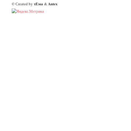
тЕма
Antex
© Сreated by
&